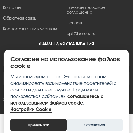
Контакты
Пользовательское
соглашение
Обратная связь
Новости
Корпоративным клиентам
opt@berossi.ru
ФАЙЛЫ ДЛЯ СКАЧИВАНИЯ
Согласие на использование файлов
Пролистать брошюру Berossi
cookie
Мы используем cookie. Это позволяет нам
Фотографии изделий Berossi
анализировать взаимодействие посетителей с
сайтом и делать его лучше. Продолжая
пользоваться сайтом, вы
соглашаетесь с
© 2002–2026, Berossi
использованием файлов cookie
.
Настройки Cookie
Принять все
Отказаться