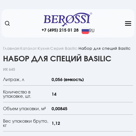
+7 (495) 215 01 28
RU
Главная
Каталог
Кухня
Серия Basilic
Набор для специй Basilic
НАБОР ДЛЯ СПЕЦИЙ BASILIC
ИК 645
Литраж, л
0,056 (емкость)
Количество в
14
упаковке, шт.
Объем упаковки, м³
0,00845
Вес упаковки брутто,
1,12
кг