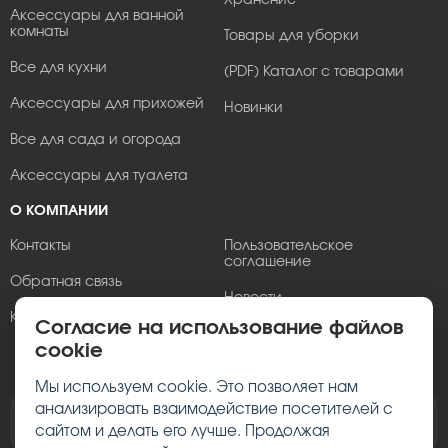
Аксессуары для ванной
комнаты
Товары для уборки
Все для кухни
(PDF) Каталог с товарами
Аксессуары для прихожей
Новинки
Все для сада и огорода
Аксессуары для туалета
О КОМПАНИИ
Контакты
Пользовательское
соглашение
Обратная связь
Новости
Корпоративным клиентам
Согласие на использование файлов
opt@berossi.ru
cookie
ФАЙЛЫ ДЛЯ СКАЧИВАНИЯ
Мы используем cookie. Это позволяет нам
анализировать взаимодействие посетителей с
Пролистать брошюру Berossi
сайтом и делать его лучше. Продолжая