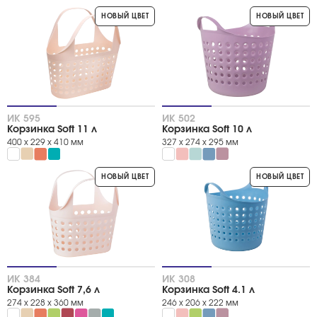
НОВЫЙ ЦВЕТ
НОВЫЙ ЦВЕТ
Цвет
снежно-белый
салатный
коралл
кремовый
нежно-розовый
красная груша
ИК 595
ИК 502
васильковый
Корзинка Soft 11 л
Корзинка Soft 10 л
мята
400 х 229 х 410 мм
327 х 274 х 295 мм
опал
серая мистерия
сиреневый
НОВЫЙ ЦВЕТ
НОВЫЙ ЦВЕТ
фламинго
СЕРИЯ
серия "SOFT"
Тип товара
Корзины
ИК 384
ИК 308
Сумки
Корзинка Soft 7,6 л
Корзинка Soft 4.1 л
274 х 228 х 360 мм
246 х 206 х 222 мм