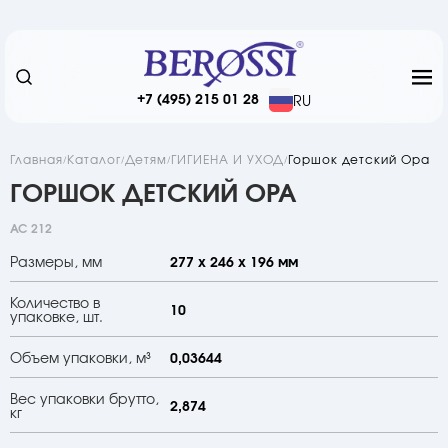
+7 (495) 215 01 28
RU
Главная
Каталог
Детям
ГИГИЕНА И УХОД
Горшок детский Opa
ГОРШОК ДЕТСКИЙ OPA
АС 212
Размеры, мм
277 х 246 х 196 мм
Количество в
10
упаковке, шт.
Объем упаковки, м³
0,03644
Вес упаковки брутто,
2,874
кг